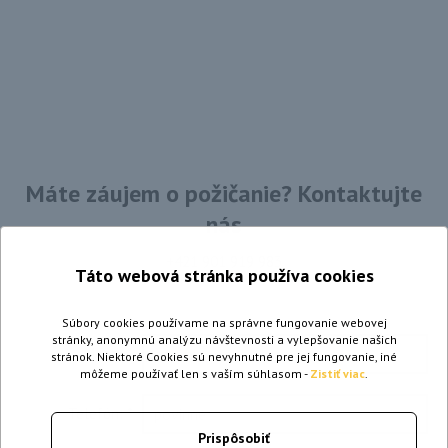
Máte záujem o požičanie? Kontaktujte
nás
+421 901 919 983
Táto webová stránka používa cookies
Súbory cookies používame na správne fungovanie webovej
stránky, anonymnú analýzu návštevnosti a vylepšovanie našich
Meno:
*
stránok. Niektoré Cookies sú nevyhnutné pre jej fungovanie, iné
môžeme používať len s vaším súhlasom -
Zistiť viac
.
Telefón:
*
Prispôsobiť