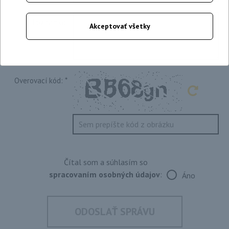
Poznámka:
Akceptovať všetky
Overovací kód:
*
Čítal som a súhlasím so
spracovaním osobných údajov
:
Áno