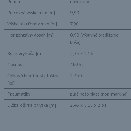
Pohon
elektrický
Pracovná výška max [m]
9,90
Výška platformy max [m]
7,90
Horizontálny dosah [m]
0,90 (výsuvné predĺženie
koša)
Rozmery koša [m]
2,25 x 1,16
Nosnosť
460 kg
Celková hmotnosť plošiny
2 450
[kg]
Pneumatiky
plné nešpiniace (non-marking)
Dĺžka x šírka x výška [m]
2,45 x 1,18 x 2,31