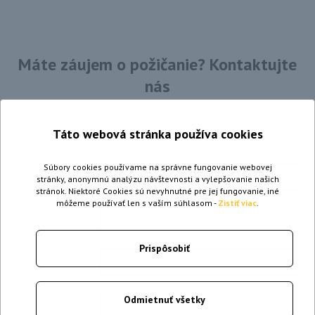
Máte záujem o požičanie? Kontaktujte
nás
+421 901 919 983
Táto webová stránka používa cookies
Súbory cookies používame na správne fungovanie webovej
Mám záujem o:
stránky, anonymnú analýzu návštevnosti a vylepšovanie našich
stránok. Niektoré Cookies sú nevyhnutné pre jej fungovanie, iné
môžeme používať len s vaším súhlasom -
Zistiť viac
.
Meno/Firma:
*
Prispôsobiť
Telefón:
*
Odmietnuť všetky
E-mail: