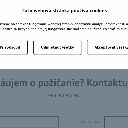
Táto webová stránka používa cookies
ívame na správne fungovanie webovej stránky, anonymnú analýzu návštevnosti a
é Cookies sú nevyhnutné pre jej fungovanie, iné môžeme používať len s vaším súh
Prispôsobiť
Odmietnuť všetky
Akceptovať všetk
áujem o požičanie? Kontaktu
+421 901 919 983
Text správy: