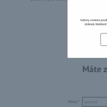
Súbory cookies použ
stránok. Niektor
Máte z
Meno:
*