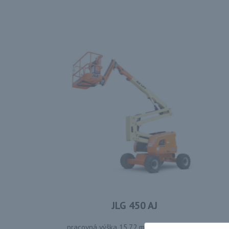
JLG 450 AJ
pracovná výška 15,72 m • nosnosť 230 kg