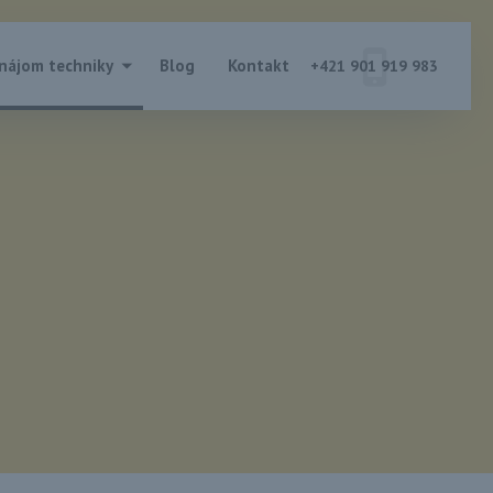
nájom techniky
Blog
Kontakt
+421 901 919 983