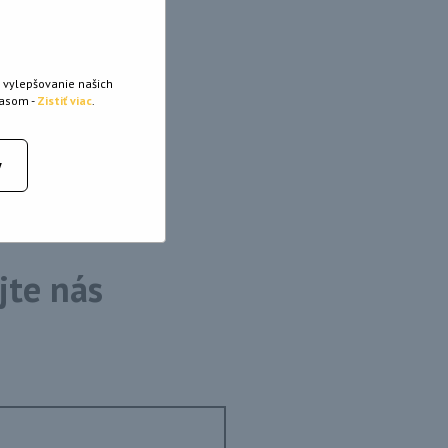
 vylepšovanie našich
lasom -
Zistiť viac
.
y
jte nás