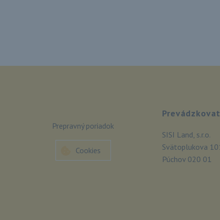
Prevádzkovat
Prepravný poriadok
SISI Land, s.r.o.
Svätoplukova 10
Cookies
Púchov 020 01