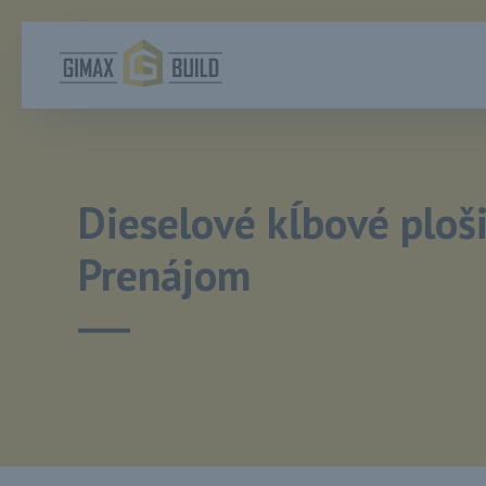
Dieselové kĺbové ploši
Prenájom