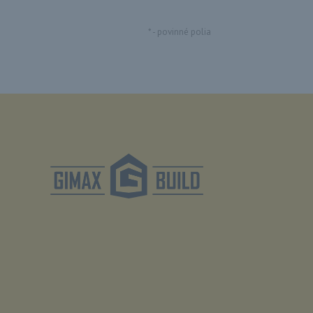
*
- povinné polia