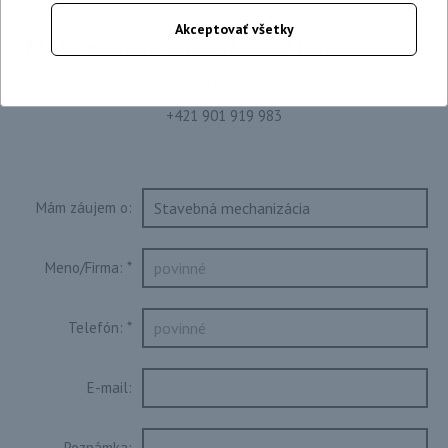
Akceptovať všetky
Máte záujem o požičanie? Kontaktujte
nás
+421 901 919 983
Mám záujem o:
Meno/Firma:
*
Telefón:
*
E-mail:
Poznámka: