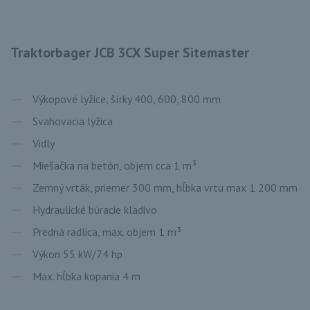
Traktorbager JCB 3CX Super Sitemaster
Výkopové lyžice, šírky 400, 600, 800 mm
Svahovacia lyžica
Vidly
Miešačka na betón, objem cca 1 m³
Zemný vrták, priemer 300 mm, hĺbka vrtu max 1 200 mm
Hydraulické búracie kladivo
Predná radlica, max. objem 1 m³
Výkon 55 kW/74 hp
Max. hĺbka kopania 4 m