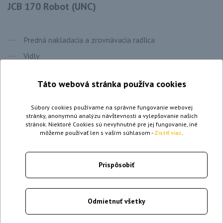
JCB 170 Robot (UNC)
Predná nakladacia a zrovnávacia radlica
Vidly
Strojová zametačka komunikácií
Táto webová stránka používa cookies
Výkon 35 kW/47 hp
Lopata, max. objem 0,36 m³
Súbory cookies používame na správne fungovanie webovej
stránky, anonymnú analýzu návštevnosti a vylepšovanie našich
Výška vykládky 2775 mm
stránok. Niektoré Cookies sú nevyhnutné pre jej fungovanie, iné
môžeme používať len s vaším súhlasom -
Zistiť viac
.
Nosnosť 700 kg
Prispôsobiť
Odmietnuť všetky