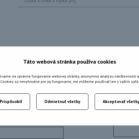
Dĺžka x šírka x výška [m]
Táto webová stránka používa cookies
áujem o požičanie? Kontaktu
ívame na správne fungovanie webovej stránky, anonymnú analýzu návštevnosti a
é Cookies sú nevyhnutné pre jej fungovanie, iné môžeme používať len s vaším súh
+421 901 919 983
Prispôsobiť
Odmietnuť všetky
Akceptovať všetk
Poznámka: