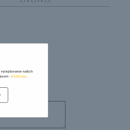
2,7 x 1,75 x 2,5
jte nás
 vylepšovanie našich
lasom -
Zistiť viac
.
y