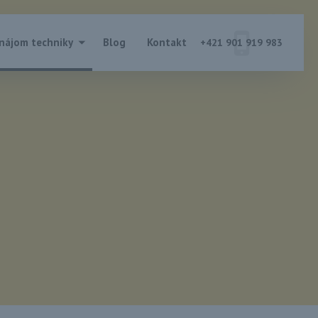
nájom techniky
Blog
Kontakt
+421 901 919 983