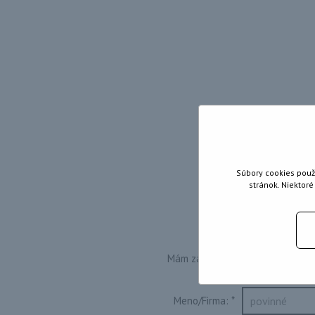
Máte z
Súbory cookies použ
stránok. Niektor
Mám záujem o:
Meno/Firma:
*