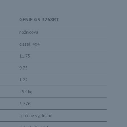
GENIE GS 3268RT
nožnicová
diesel, 4x4
11.75
9.75
1.22
454 kg
3 776
terénne vyplnené