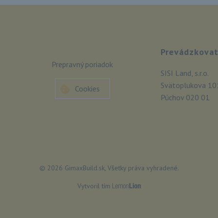
Prevádzkovat
Prepravný poriadok
SISI Land, s.r.o.
Svätoplukova 10
Cookies
Púchov 020 01
© 2026 GimaxBuild.sk, Všetky práva vyhradené.
Vytvoril tím